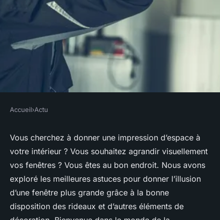
Accueil
›
Actu
ACTU
Quelle est la meilleure
Vous cherchez à donner une impression d’espace à
votre intérieur ? Vous souhaitez agrandir visuellement
manière de suspendre des
vos fenêtres ? Vous êtes au bon endroit. Nous avons
rideaux pour agrandir une
exploré les meilleures astuces pour donner l’illusion
fenêtre visuellement ?
d’une fenêtre plus grande grâce à la bonne
disposition des rideaux et d’autres éléments de
Louise
•
12 février 2024
•
5 min de lecture