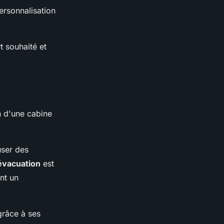
ersonnalisation
t souhaité et
on d'une cabine
user des
évacuation
est
nt un
grâce à ses