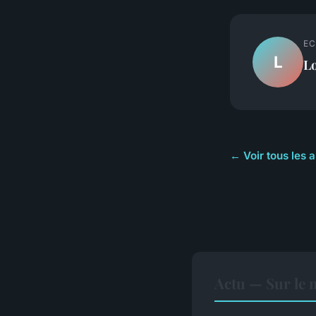
EC
L
L
← Voir tous les a
Actu — Sur le 