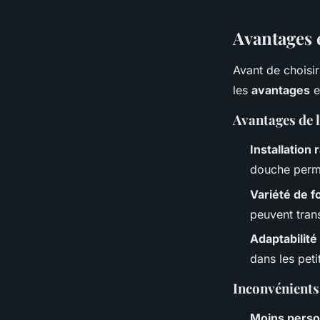
Louise
•
30 mars 2024
•
3 min de lecture
Avantages 
Avant de choisi
les
avantages
e
Avantages de l
Installation 
douche perme
Variété de f
peuvent tran
Adaptabilité
dans les pet
Inconvénients 
Moins perso