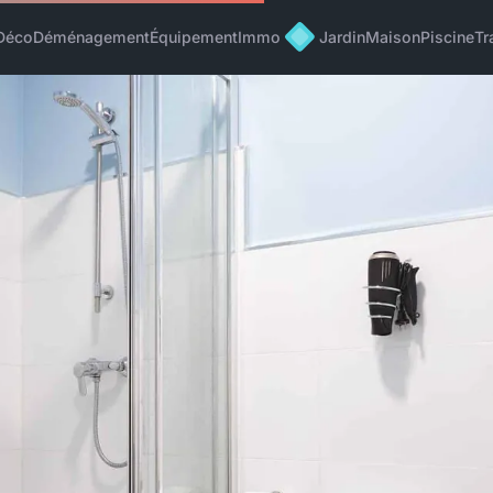
Déco
Déménagement
Équipement
Immo
Jardin
Maison
Piscine
Tr