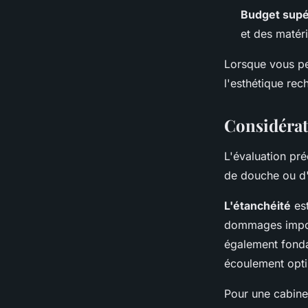
Budget supé
et des matéri
Lorsque vous pes
l'esthétique rec
Considérati
L'évaluation pr
de douche ou d'
L'étanchéité
est
dommages import
également fonda
écoulement opti
Pour une cabine