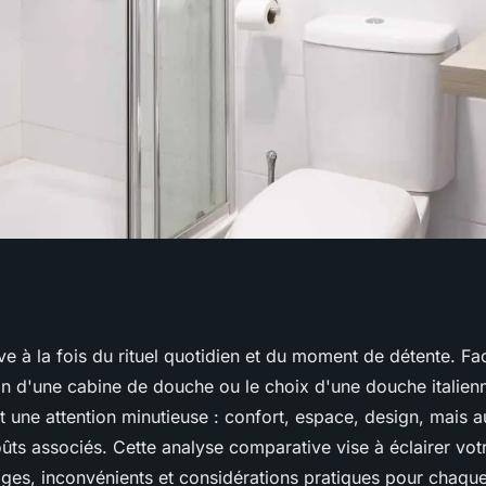
 douche italienne
ve à la fois du rituel quotidien et du moment de détente. F
tion d'une cabine de douche ou le choix d'une douche italien
t une attention minutieuse : confort, espace, design, mais a
ûts associés. Cette analyse comparative vise à éclairer vot
ages, inconvénients et considérations pratiques pour chaque