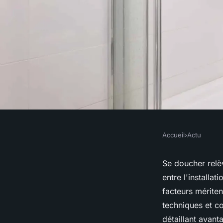
Accueil
›
Actu
ACTU
Cabine de douche ou
Se doucher relè
entre l'installa
: laquelle choisir ?
facteurs mériten
techniques et co
détaillant avant