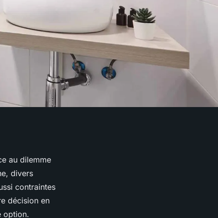
ace au dilemme
ne, divers
ussi contraintes
re décision en
 option.