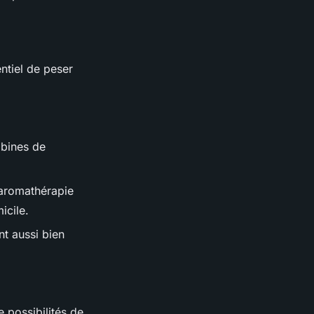
sentiel de peser
abines de
'aromathérapie
icile.
nt aussi bien
e possibilités de