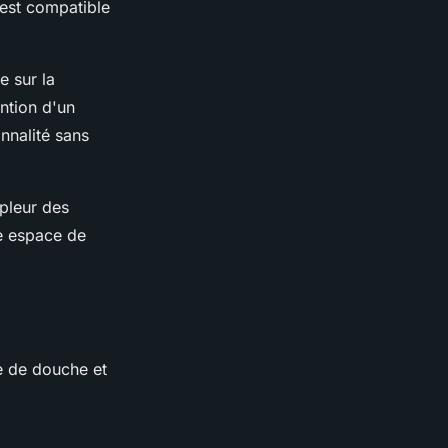
 est compatible
e sur la
ention d'un
nnalité sans
pleur des
re espace de
ne de douche et