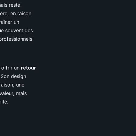
ais reste
ière, en raison
raîner un
que souvent des
 professionnels
 offrir un
retour
. Son design
raison, une
valeur, mais
ité.