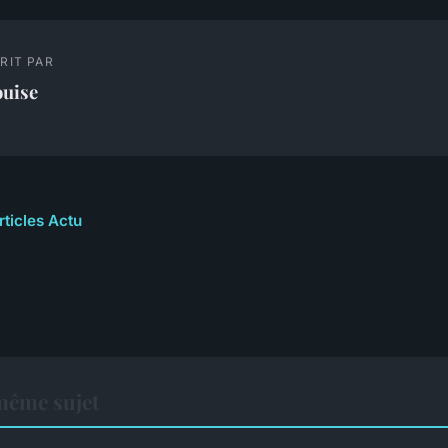
RIT PAR
ouise
rticles Actu
même sujet