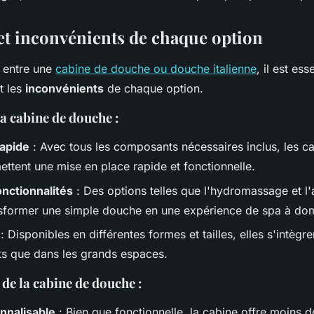
et inconvénients de chaque option
r entre une
cabine de douche ou douche italienne
, il est es
t les
inconvénients
de chaque option.
a cabine de douche :
rapide
: Avec tous les composants nécessaires inclus, les c
ttent une mise en place rapide et fonctionnelle.
onctionnalités
: Des options telles que l'hydromassage et l
sformer une simple douche en une expérience de spa à dom
: Disponibles en différentes formes et tailles, elles s'intègre
its que dans les grands espaces.
de la cabine de douche :
nnalisable
: Bien que fonctionnelle, la cabine offre moins d