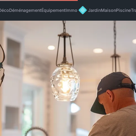
Déco
Déménagement
Équipement
Immo
Jardin
Maison
Piscine
Tr