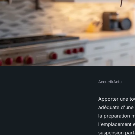
Accueil
›
Actu
ACTU
Luminaire de cuisine
Apporter une tou
adéquate d'une
pose d'une suspens
la préparation m
l'emplacement e
suspension parfa