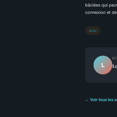
bâclées qui peuv
connexion et de 
Actu
EC
L
L
← Voir tous les a