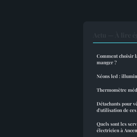
Actu — À lire 
Comment choisir la
manger ?
Néons led : illumin
Thermomètre médica
Détachants pour vê
d'utilisation de ce
Quels sont les ser
électricien à Ancen