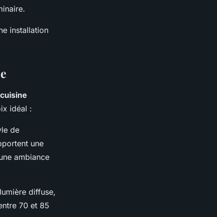
minaire.
e installation
ne
cuisine
x idéal :
yle de
pportent une
 une ambiance
lumière diffuse,
entre 70 et 85