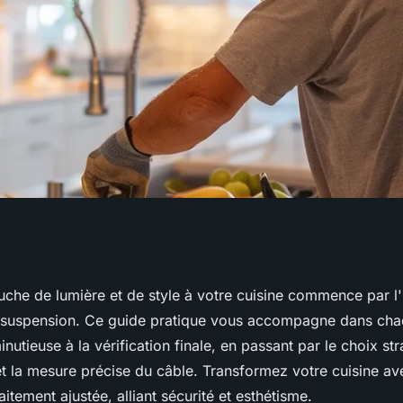
 : les étapes de
che de lumière et de style à votre cuisine commence par l'i
 suspension. Ce guide pratique vous accompagne dans cha
ion
inutieuse à la vérification finale, en passant par le choix st
t la mesure précise du câble. Transformez votre cuisine av
itement ajustée, alliant sécurité et esthétisme.