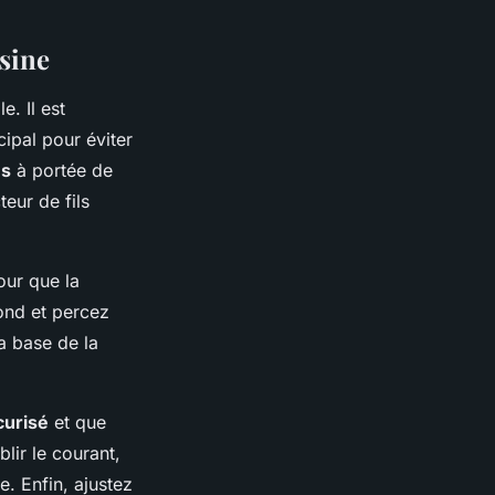
isine
e. Il est
ipal pour éviter
es
à portée de
eur de fils
ur que la
fond et percez
la base de la
curisé
et que
blir le courant,
e. Enfin, ajustez