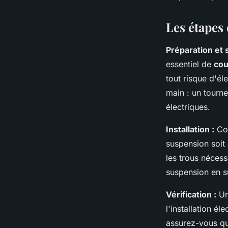
Louise
•
5 juin 2024
•
3 min de lecture
Les étapes 
Préparation et s
essentiel de
cou
tout risque d'él
main : un tourne
électriques.
Installation :
Co
suspension soit 
les trous nécess
suspension en su
Vérification :
Une
l'installation é
assurez-vous que