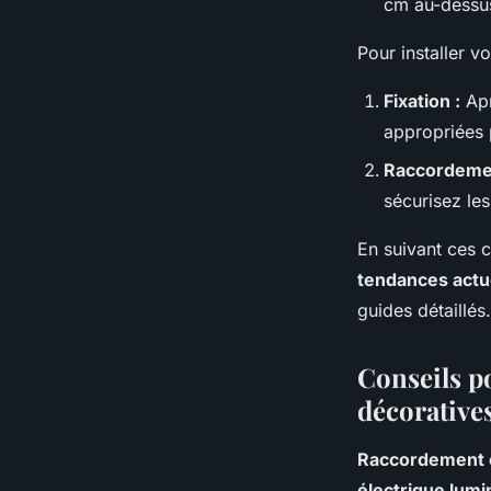
cm au-dessus
Pour installer v
Fixation :
Apr
appropriées 
Raccordemen
sécurisez le
En suivant ces c
tendances actu
guides détaillés.
Conseils po
décorative
Raccordement é
électrique lumi