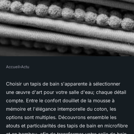
Accueil
›
Actu
ACTU
Tapis de bain : les différents
Choisir un tapis de bain s'apparente à sélectionner
une œuvre d'art pour votre salle d'eau; chaque détail
types disponibles sur le
compte. Entre le confort douillet de la mousse à
marché
mémoire et l'élégance intemporelle du coton, les
options sont multiples. Découvrons ensemble les
Louise
•
19 avril 2024
•
3 min de lecture
atouts et particularités des tapis de bain en microfibre