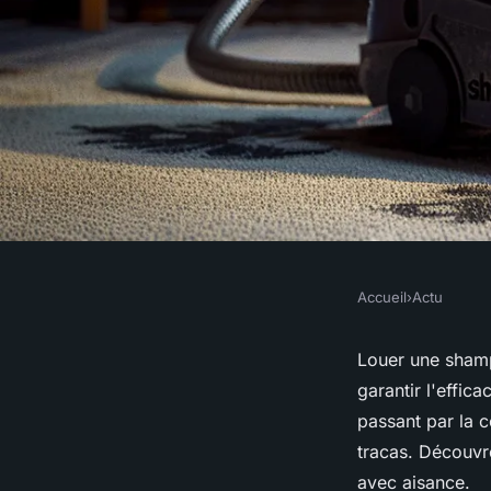
Accueil
›
Actu
ACTU
Shampouineuse : les
Louer une shamp
garantir l'effica
pour une location
passant par la c
tracas. Découvr
avec aisance.