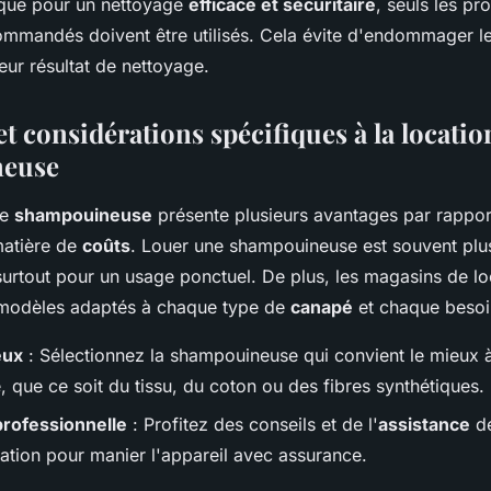
que pour un nettoyage
efficace et sécuritaire
, seuls les pr
ommandés doivent être utilisés. Cela évite d'endommager l
leur résultat de nettoyage.
t considérations spécifiques à la locatio
euse
ne
shampouineuse
présente plusieurs avantages par rapport
atière de
coûts
. Louer une shampouineuse est souvent pl
urtout pour un usage ponctuel. De plus, les magasins de lo
odèles adaptés à chaque type de
canapé
et chaque besoi
eux
: Sélectionnez la shampouineuse qui convient le mieux à
 que ce soit du tissu, du coton ou des fibres synthétiques.
professionnelle
: Profitez des conseils et de l'
assistance
de
cation pour manier l'appareil avec assurance.