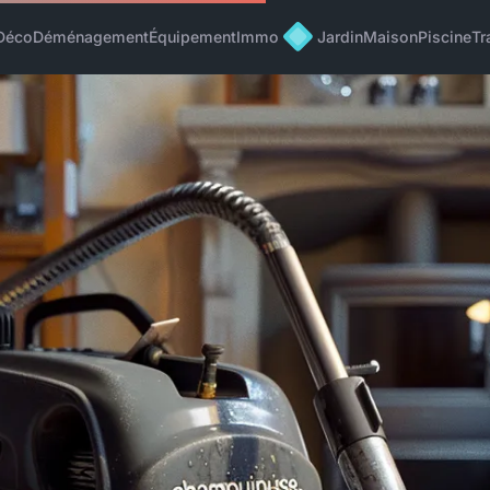
Déco
Déménagement
Équipement
Immo
Jardin
Maison
Piscine
Tr