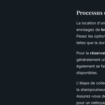
Louise
•
23 avril 2024
•
2 min de lecture
Processus 
La location d'u
envisagez de
l
Pesez les option
telles que la du
Pour la
réserva
généralement une
également se fa
disponibles.
L'étape de colle
la shampouineus
Assurez-vous de 
pour un nettoyag