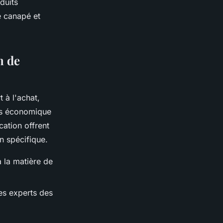
oduits
e canapé et
n de
 à l'achat,
us économique
cation offrent
n spécifique.
 la matière de
s experts des