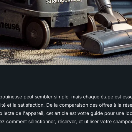
 étapes à suivre
ouineuse peut sembler simple, mais chaque étape est essen
cité et la satisfaction. De la comparaison des offres à la rés
ollecte de l'appareil, cet article est votre guide pour une lo
ez comment sélectionner, réserver, et utiliser votre shampo