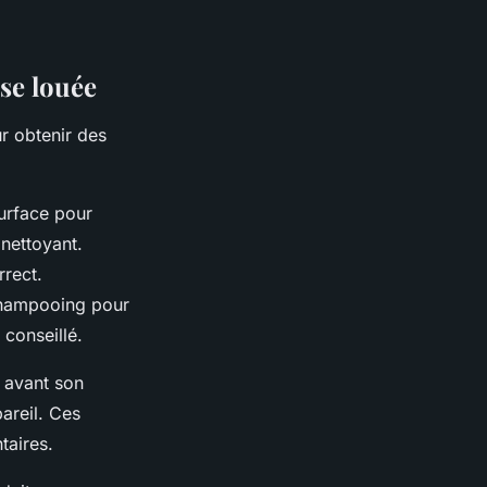
se louée
ur obtenir des
urface pour
 nettoyant.
rect.
 shampooing pour
conseillé.
avant son
pareil. Ces
taires.