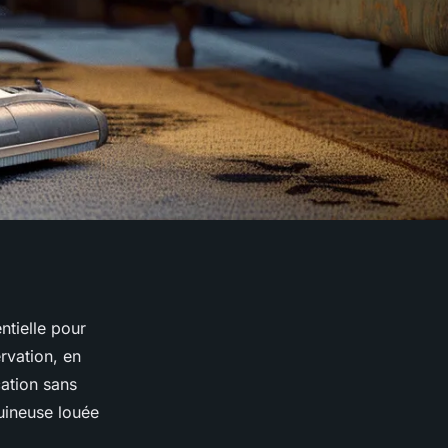
tielle pour
ervation, en
cation sans
uineuse louée