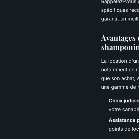
Rappelez-vous 
spécifiques rec
garantit un meil
Avantages e
shampouin
La location d'u
notamment en m
que son achat, s
une gamme de m
Choix judici
votre canapé,
Assistance 
points de lo