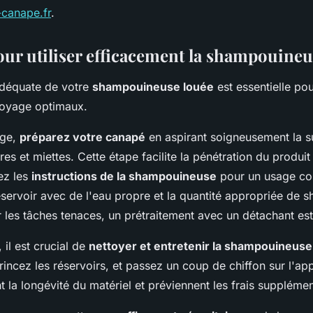
canape.fr
.
our utiliser efficacement la shampouineu
 adéquate de votre
shampouineuse louée
est essentielle po
ttoyage optimaux.
age,
préparez votre canapé
en aspirant soigneusement la s
res et miettes. Cette étape facilite la pénétration du produit
ez les
instructions de la shampouineuse
pour un usage cor
éservoir avec de l'eau propre et la quantité appropriée de
les tâches tenaces, un prétraitement avec un détachant est 
, il est crucial de
nettoyer et entretenir la shampouineuse
 rincez les réservoirs, et passez un coup de chiffon sur l'ap
t la longévité du matériel et préviennent les frais supplémen