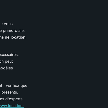
ue vous
e primordiale.
ns de location
cessaires,
ion peut
modèles
t : vérifiez que
 présents.
ons d'experts
www.location-