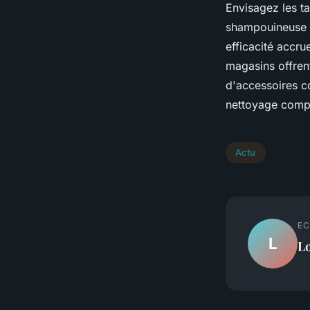
Envisagez les t
shampouineuse p
efficacité accru
magasins offrent
d'accessoires c
nettoyage complè
Actu
EC
L
L