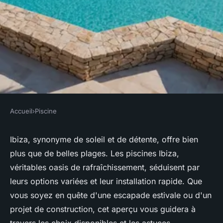
Accueil
›
Piscine
PISCINE
Tout savoir sur les piscines
Ibiza, synonyme de soleil et de détente, offre bien
plus que de belles plages. Les piscines Ibiza,
ibiza : options et installation
véritables oasis de rafraîchissement, séduisent par
rapide
leurs options variées et leur installation rapide. Que
vous soyez en quête d'une escapade estivale ou d'un
Julien
•
5 avril 2025
•
4 min de lecture
projet de construction, cet aperçu vous guidera à