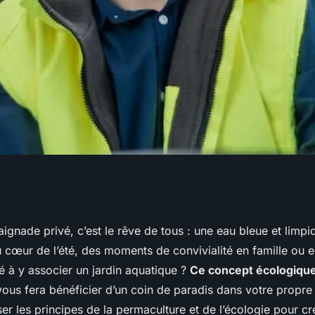
n jardin aquatique
gnade privé, c’est le rêve de tous : une eau bleue et limp
u cœur de l’été, des moments de convivialité en famille ou
 votre piscine ?
 à y associer un jardin aquatique ?
Ce concept écologiqu
vous fera bénéficier d’un coin de paradis dans votre propre 
liser les principes de la permaculture et de l’écologie pour c