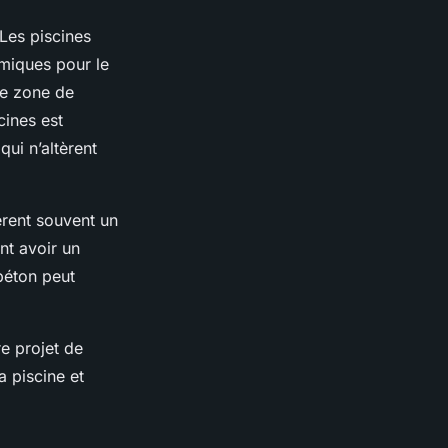
 Les piscines
imiques pour le
une zone de
cines est
ui n’altèrent
ièrent souvent un
nt avoir un
béton peut
re projet de
a piscine et