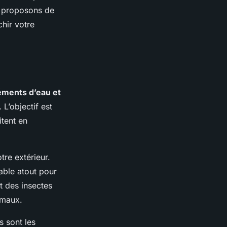
s proposons de
chir votre
éments d’eau et
 L’objectif est
itent en
tre extérieur.
able atout pour
nt des insectes
imaux.
 sont les