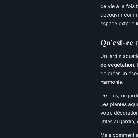
Julien
•
12 février 2024
•
7 min de lecture
de vie à la foi
découvrir commen
espace extérieur
Qu’est-ce 
Un jardin aquat
de végétation
.
de créer un éco
harmonie.
De plus, un jar
Les plantes aqua
votre décoration 
utiles au jardin
Mais comment am