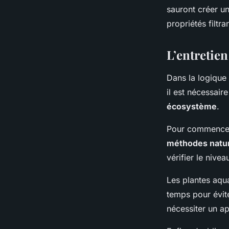
sauront créer un
propriétés filtra
L’entretie
Dans la logique 
il est nécessair
écosystème
.
Pour commencer, l
méthodes nature
vérifier le nivea
Les plantes aqua
temps pour évite
nécessiter un ap