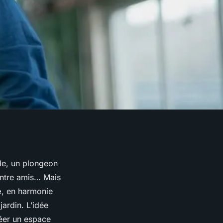
ide, un plongeon
 entre amis… Mais
e
, en harmonie
jardin. L’idée
réer un espace