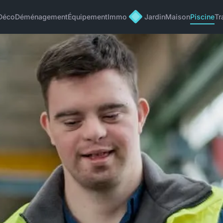
Déco
Déménagement
Équipement
Immo
Jardin
Maison
Piscine
Tr