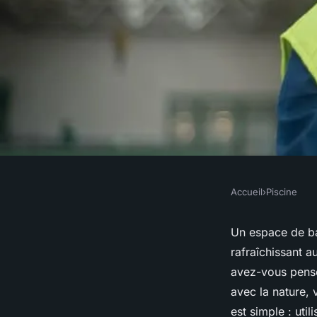
Accueil
›
Piscine
PISCINE
Comment intégrer u
Un espace de bai
rafraîchissant a
écologique à côté de
avez-vous pensé
avec la nature, 
est simple : uti