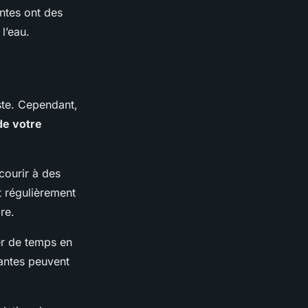
antes ont des
 l’eau.
iste. Cependant,
de votre
ecourir à des
ut régulièrement
re.
ler de temps en
lantes peuvent