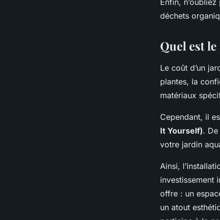
Enfin, n’oubliez
déchets organiqu
Quel est le
Le coût d’un jar
plantes, la conf
matériaux spécif
Cependant, il e
It Yourself)
. De
votre jardin aqu
Ainsi, l’install
investissement i
offre : un espa
un atout esthéti