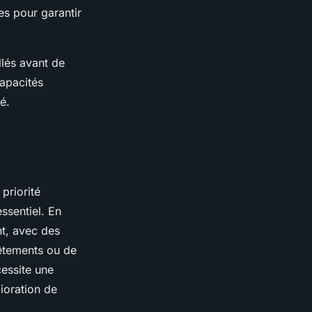
es pour garantir
llés avant de
capacités
é.
priorité
ssentiel. En
t, avec des
êtements ou de
essite une
lioration de