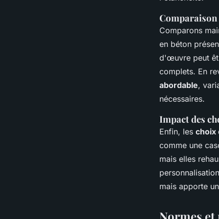
Comparaison d
Comparons main
en béton présen
d'œuvre peut êt
complets. En re
abordable
, var
nécessaires.
Impact des cho
Enfin, les
choix
comme une casca
mais elles rehau
personnalisatio
mais apporte u
Normes et 