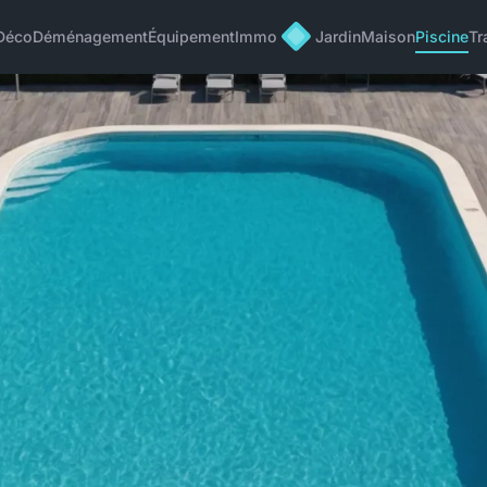
Déco
Déménagement
Équipement
Immo
Jardin
Maison
Piscine
Tr