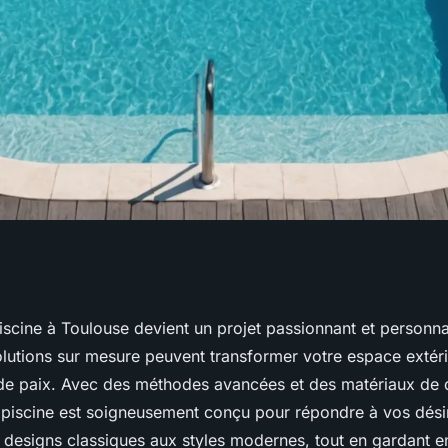
 toulouse : des
iscine à Toulouse devient un projet passionnant et personn
utions sur mesure peuvent transformer votre espace extéri
e pour vous
 de paix. Avec des méthodes avancées et des matériaux de 
 piscine est soigneusement conçu pour répondre à vos désir
s designs classiques aux styles modernes, tout en gardant en