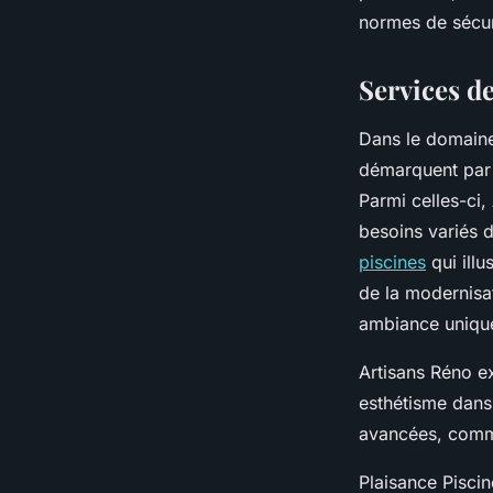
Julien
•
31 mars 2025
•
5 min de lecture
normes de sécuri
Services d
Dans le domaine 
démarquent par 
Parmi celles-ci,
besoins variés 
piscines
qui ill
de la modernisat
ambiance uniqu
Artisans Réno ex
esthétisme dans 
avancées, comme
Plaisance Piscin