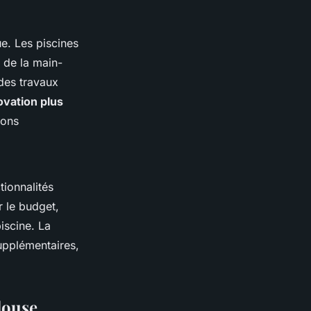
e. Les piscines
t de la main-
des travaux
ovation plus
ions
tionnalités
 le budget,
iscine. La
upplémentaires,
louse