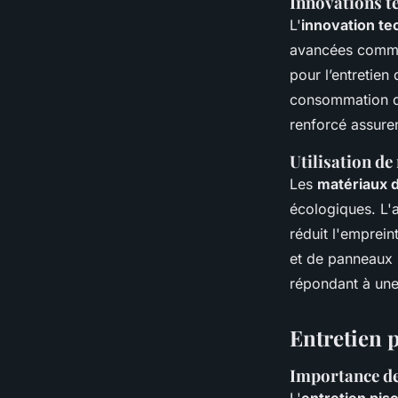
Innovations te
L'
innovation te
avancées comme 
pour l’entretien
consommation d'é
renforcé assuren
Utilisation de
Les
matériaux 
écologiques. L'
réduit l'emprein
et de panneaux s
répondant à une
Entretien 
Importance de 