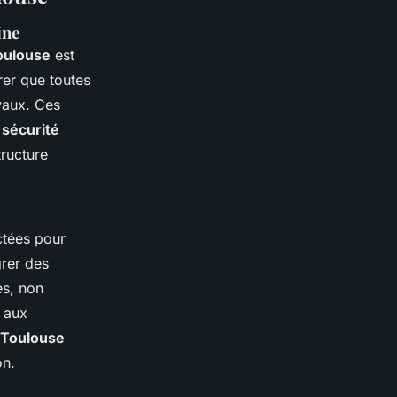
ine
oulouse
est
rer que toutes
vaux. Ces
a
sécurité
tructure
ctées pour
grer des
es, non
r aux
 Toulouse
on.