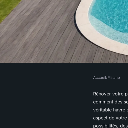
Accueil
›
Piscine
PISCINE
Rénovation piscine à
Rénover votre p
comment des sol
solutions sur mesur
véritable havre
aspect de votre
possibilités, de