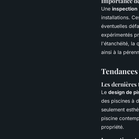
Importance des
Une
inspection
installations. C
éventuelles défa
expérimentés pro
l'étanchéité, la 
ainsi à la pérenni
Tendances 
Les dernières 
Le
design de pi
des piscines à 
seulement esthét
piscine contempo
propriété.