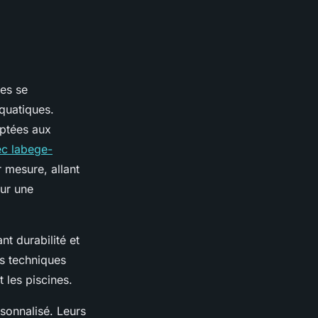
ses se
quatiques.
aptées aux
ec labege-
 mesure, allant
our une
nt durabilité et
es techniques
 les piscines.
rsonnalisé. Leurs