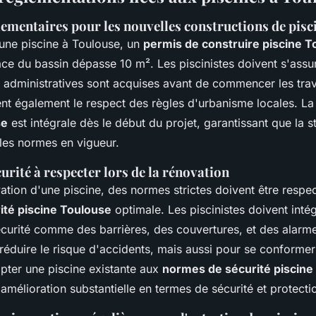
ementaires pour les nouvelles constructions de pisc
 une piscine à Toulouse, un
permis de construire piscine T
face du bassin dépasse 10 m². Les piscinistes doivent s'assu
ns administratives sont acquises avant de commencer les tra
uent également le respect des règles d'urbanisme locales. L
se
est intégrale dès le début du projet, garantissant que la s
 les normes en vigueur.
rité à respecter lors de la rénovation
ation d'une piscine, des normes strictes doivent être respe
ité piscine Toulouse
optimale. Les piscinistes doivent inté
sécurité comme des barrières, des couvertures, et des alarm
réduire le risque d'accidents, mais aussi pour se conforme
pter une piscine existante aux
normes de sécurité piscine
mélioration substantielle en termes de sécurité et protecti