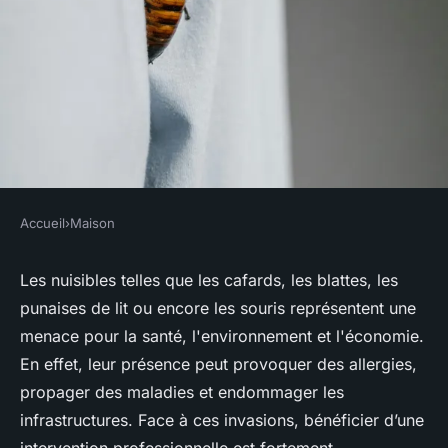
Accueil
›
Maison
MAISON
Expert anti-nuisibles : profitez
Les nuisibles telles que les cafards, les blattes, les
punaises de lit ou encore les souris représentent une
de l'expertise d'Eden Vert 3D
menace pour la santé, l'environnement et l'économie.
En effet, leur présence peut provoquer des allergies,
Guillaume
•
26 mars 2025
•
5 min de lecture
propager des maladies et endommager les
infrastructures. Face à ces invasions, bénéficier d’une