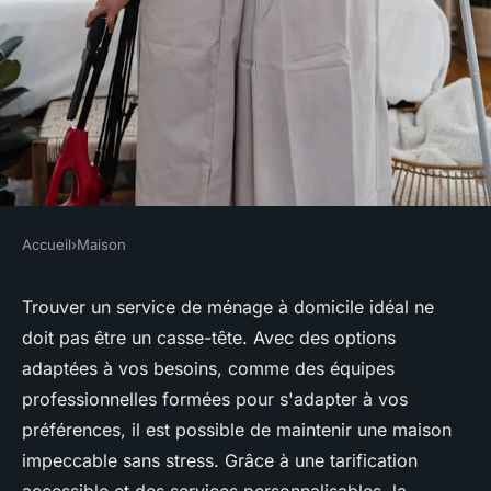
Accueil
›
Maison
MAISON
Trouvez votre service de
Trouver un service de ménage à domicile idéal ne
doit pas être un casse-tête. Avec des options
ménage à domicile idéal
adaptées à vos besoins, comme des équipes
aujourd'hui
professionnelles formées pour s'adapter à vos
préférences, il est possible de maintenir une maison
Guillaume
•
7 avril 2025
•
8 min de lecture
impeccable sans stress. Grâce à une tarification