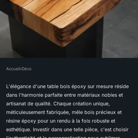
Accueil
›
Déco
DÉCO
Table bois epoxy sur mesure:
L'élégance d'une table bois époxy sur mesure réside
dans l'harmonie parfaite entre matériaux nobles et
qualité et élégance
artisanat de qualité. Chaque création unique,
méticuleusement fabriquée, mêle bois précieux et
Raphaël
•
26 septembre 2024
•
5 min de lecture
résine époxy pour un rendu à la fois robuste et
esthétique. Investir dans une telle pièce, c'est choisir