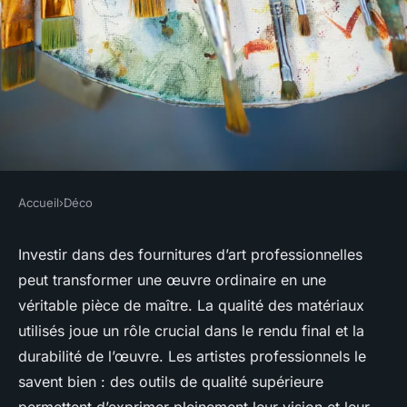
Accueil
›
Déco
DÉCO
Les fournitures d'art
Investir dans des fournitures d’art professionnelles
peut transformer une œuvre ordinaire en une
professionnelles : investir
véritable pièce de maître. La qualité des matériaux
dans la qualité
utilisés joue un rôle crucial dans le rendu final et la
durabilité de l’œuvre. Les artistes professionnels le
Raphaël
•
17 août 2024
•
3 min de lecture
savent bien : des outils de qualité supérieure