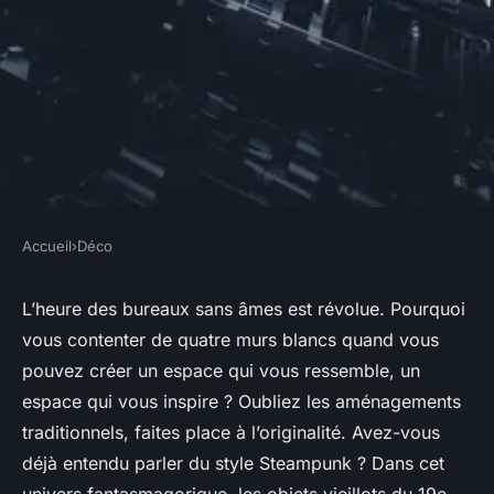
Accueil
›
Déco
DÉCO
Comment incorporer le style
L’heure des bureaux sans âmes est révolue. Pourquoi
vous contenter de quatre murs blancs quand vous
Steampunk dans un bureau à
pouvez créer un espace qui vous ressemble, un
domicile ?
espace qui vous inspire ? Oubliez les aménagements
traditionnels, faites place à l’originalité. Avez-vous
Raphaël
•
12 février 2024
•
5 min de lecture
déjà entendu parler du style Steampunk ? Dans cet