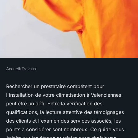
Accueil
›
Travaux
TRAVAUX
Trouver une entreprise de
Rechercher un prestataire compétent pour
l'installation de votre climatisation à Valenciennes
climatisation fiable à
peut être un défi. Entre la vérification des
valenciennes : points
qualifications, la lecture attentive des témoignages
essentiels à considérer
des clients et l'examen des services associés, les
points à considérer sont nombreux. Ce guide vous
Laura
•
10 avril 2024
•
3 min de lecture