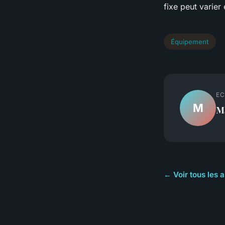
fixe peut varier
Équipement
EC
M
M
← Voir tous les 