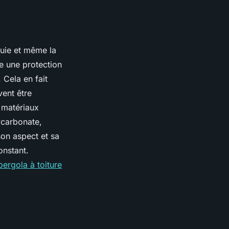
pluie et même la
re une protection
 Cela en fait
vent être
s matériaux
lycarbonate,
son aspect et sa
onstant.
ergola à toiture