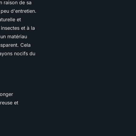
en raison de sa
 peu d'entretien.
turelle et
insectes et à la
t un matériau
nsparent. Cela
rayons nocifs du
longer
ureuse et