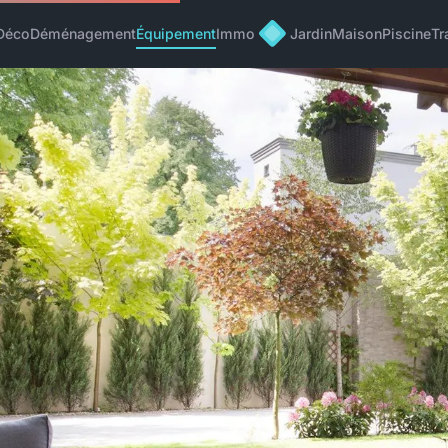
Déco
Déménagement
Équipement
Immo
Jardin
Maison
Piscine
Tr