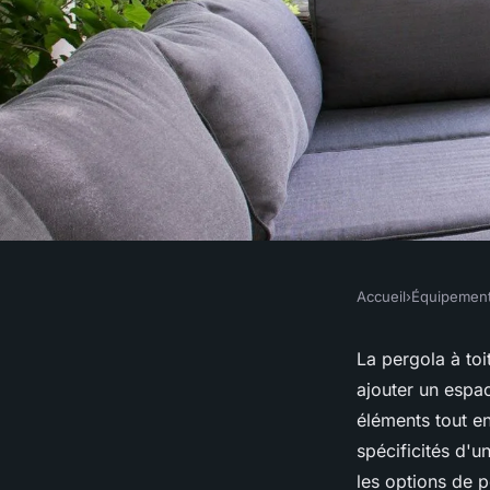
Accueil
›
Équipemen
ÉQUIPEMENT
Quelles sont les spéc
La pergola à toi
ajouter un espac
pergola à toiture fix
éléments tout en
spécificités d'un
les options de p