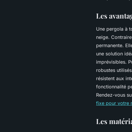
Mathilde
•
14 août 2024
•
3 min de lecture
Les avantag
Une pergola à to
neige. Contraire
permanente. Elle
une solution idé
imprévisibles. P
robustes utilisé
résistent aux in
fonctionnalité 
Rendez-vous sur
fixe pour votre
Les matéri