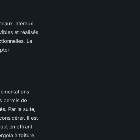
nneaux latéraux
ibles et réalisés
tionnelles. La
apter
églementations
s permis de
s. Par la suite,
onsidérer. Il est
out en offrant
rgola à toiture