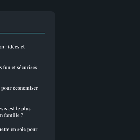
n : idées et
 fun et sécurisés
ls pour économiser
is est le plus
n famille ?
uette en soie pour