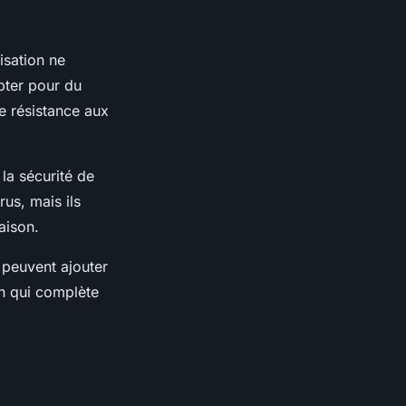
isation ne
opter pour du
te résistance aux
 la sécurité de
rus, mais ils
aison.
i peuvent ajouter
gn qui complète