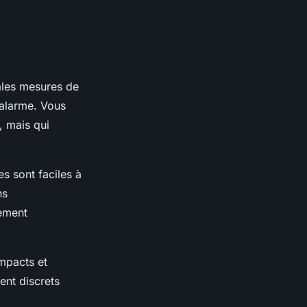
ales mesures de
e alarme. Vous
, mais qui
es sont faciles à
ns
ement
mpacts et
ent discrets