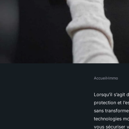
Accueil
›
Immo
IMMO
Comment sécuriser 
Lorsqu’il s’agit 
protection et l’
contre les intrusions
sans transformer
technologies mo
l'esthétique ?
vous sécuriser v