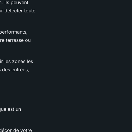
. Ils peuvent
ur détecter toute
performants,
tre terrasse ou
r les zones les
 des entrées,
que est un
décor de votre