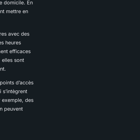
e domicile. En
ent mettre en
res avec des
es heures
ent efficaces
 elles sont
nt.
s points d’accès
i s’intègrent
r exemple, des
in peuvent