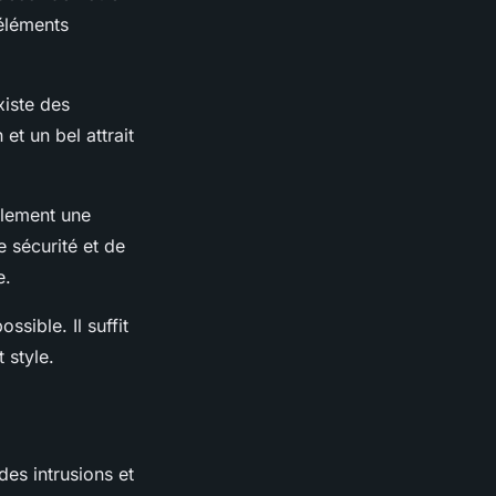
éléments
xiste des
et un bel attrait
ulement une
e sécurité et de
e.
ssible. Il suffit
 style.
des intrusions et