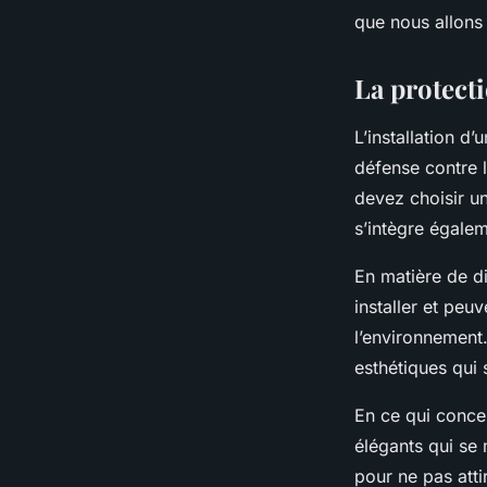
que nous allons 
Alexandre
•
12 février 2024
•
6 min de lecture
La protect
L’installation d’
défense contre l
devez choisir u
s’intègre égalem
En matière de di
installer et peu
l’environnement
esthétiques qui 
En ce qui conce
élégants qui se 
pour ne pas attir