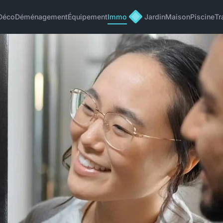
Déco
Déménagement
Équipement
Immo
Jardin
Maison
Piscine
Tr