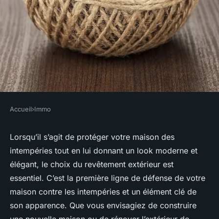
Accueil
›
Immo
IMMO
Comment choisir un
Lorsqu’il s’agit de protéger votre maison des
intempéries tout en lui donnant un look moderne et
revêtement extérieur durable
élégant, le choix du revêtement extérieur est
pour votre maison ?
essentiel. C’est la première ligne de défense de votre
maison contre les intempéries et un élément clé de
Alexandre
•
12 février 2024
•
6 min de lecture
son apparence. Que vous envisagiez de construire