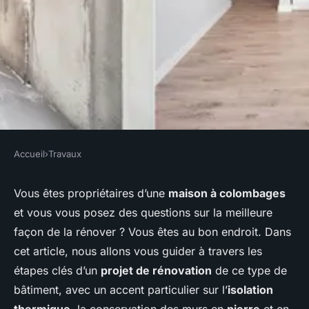
Accueil
›
Travaux
TRAVAUX
Quelle est la meilleure façon
Vous êtes propriétaires d’une
maison à colombages
et vous vous posez des questions sur la meilleure
d'aborder la rénovation d'une
façon de la rénover ? Vous êtes au bon endroit. Dans
maison à colombages ?
cet article, nous allons vous guider à travers les
étapes clés d’un
projet de rénovation
de ce type de
Laura
•
12 février 2024
•
5 min de lecture
bâtiment, avec un accent particulier sur l’
isolation